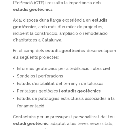
l’Edificació (CTE) i ressalta la importància dels
estudis geotècnics
.
Axial disposa d’una llarga experiència en
estudis
geotècnics
, amb més d’un miler de projectes,
incloent la construcció, ampliació o remodelació
d’habitatges a Catalunya.
En el camp dels
estudis geotècnics
, desenvolupem
els següents projectes:
Informes geotècnics per a l’edificació i obra civil
Sondejos i perforacions
Estudis d’estabilitat del terreny i de talussos
Peritatges geològics i
estudis geotècnics
Estudis de patologies estructurals associades a la
fonamentació
Contacta’ns per un pressupost personalitzat del teu
estudi geotècnic
, adaptat a les teves necessitats,