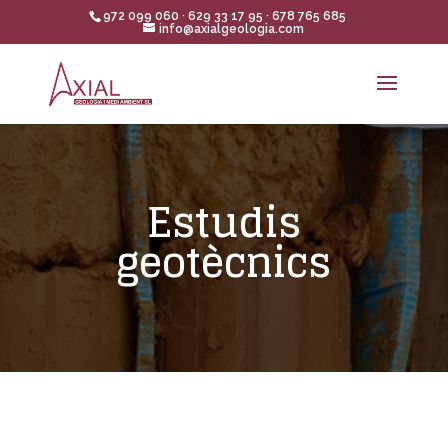
972 099 060 · 629 33 17 95 · 678 765 685
info@axialgeologia.com
Estudis
geotècnics