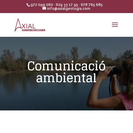
972 099 060 · 629 33 17 95 · 678 765 685
info@axialgeologia.com
Comunicació
ambiental