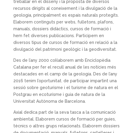
treballar en el disseny i la proposta de diversos
recursos dirigits al coneixement i la divulgació de la
geologia, principalment es espais naturals protegits.
Elaborem continguts per webs, fulletons, plafons,
manuals, dossiers didàctics, cursos de formació i
hem fet diverses publicacions. Participem en
diversos tipus de cursos de formació en relació a la
divulgació del patrimoni geològic i la geodiversitat.
Des de l’any 2000 col·laborem amb Enciclopèdia
Catalana per fer el recull anual de les notícies més
destacades en el camp de la geologia. Des de l’any
2016 tenim l’oportunitat. de participar impartint una
sessió sobre geoturisme i el turisme de natura en el
Postgrau en ecoturisme i guia de natura de la
Universitat Autònoma de Barcelona.
Axial dedica part de la seva tasca a la comunicació
ambiental. Elaborem cursos de formació per guies,
tècnics o altres grups relacionats. Elaborem dossiers
de documentació, manuals, fulletons, cartelleres i